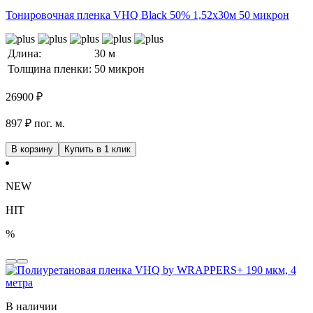
Тонировочная пленка VHQ Black 50% 1,52x30м 50 микрон
Длина:
30 м
Толщина пленки:
50 микрон
26900
₽
897 ₽ пог. м.
В корзину
Купить в 1 клик
NEW
HIT
%
В наличии