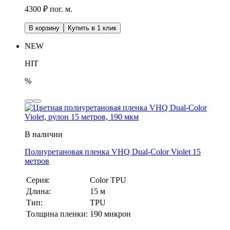
4300 ₽ пог. м.
В корзину
Купить в 1 клик
NEW
HIT
%
В наличии
Полиуретановая пленка VHQ Dual-Color Violet 15
метров
Серия:
Color TPU
Длина:
15 м
Тип:
TPU
Толщина пленки:
190 микрон