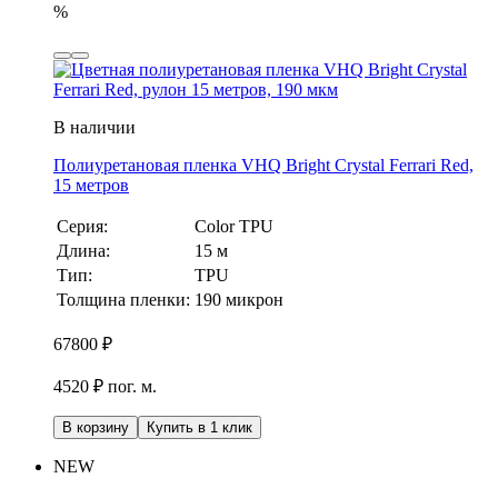
%
В наличии
Полиуретановая пленка VHQ Bright Crystal Ferrari Red,
15 метров
Серия:
Color TPU
Длина:
15 м
Тип:
TPU
Толщина пленки:
190 микрон
67800
₽
4520 ₽ пог. м.
В корзину
Купить в 1 клик
NEW