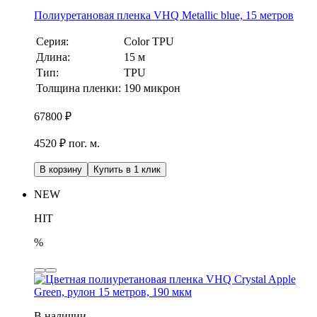
Полиуретановая пленка VHQ Metallic blue, 15 метров
Серия:
Color TPU
Длина:
15 м
Тип:
TPU
Толщина пленки:
190 микрон
67800
₽
4520 ₽ пог. м.
В корзину
Купить в 1 клик
NEW
HIT
%
В наличии