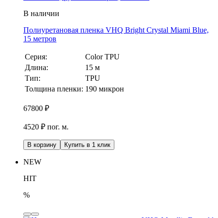
В наличии
Полиуретановая пленка VHQ Bright Crystal Miami Blue,
15 метров
Серия:
Color TPU
Длина:
15 м
Тип:
TPU
Толщина пленки:
190 микрон
67800
₽
4520 ₽ пог. м.
В корзину
Купить в 1 клик
NEW
HIT
%