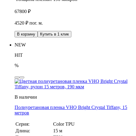
67800
₽
4520 ₽ пог. м.
В корзину
Купить в 1 клик
NEW
HIT
%
В наличии
Полиуретановая пленка VHQ Bright Crystal Tiffany, 15
метров
Серия:
Color TPU
Длина:
15 м