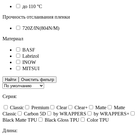
до 110 °C
Прочность отслаивания пленки
720Z/IN(804N/M)
Материал
BASF
Labrizol
INOW
MITSUI
Найти
Очистить фильтр
Серия:
Classic
Premium
Clear
Clear+
Matte
Matte
Classic
Carbon 5D
by WRAPPERS
by WRAPPERS+
Black Matte TPU
Black Gloss TPU
Color TPU
Длина: