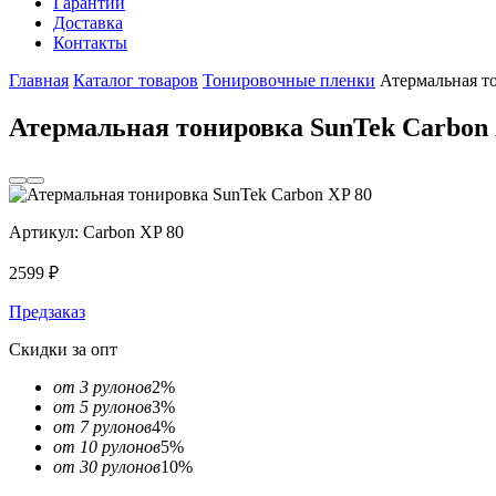
Гарантии
Доставка
Контакты
Главная
Каталог товаров
Тонировочные пленки
Атермальная т
Атермальная тонировка SunTek Carbon 
Артикул:
Carbon XP 80
2599
₽
Предзаказ
Скидки за опт
от 3 рулонов
2%
от 5 рулонов
3%
от 7 рулонов
4%
от 10 рулонов
5%
от 30 рулонов
10%