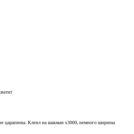
 хватит
лкие царапины. Клеил на шакман х3000, немного ширины