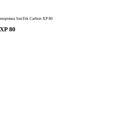
онировка SunTek Carbon XP 80
XP 80