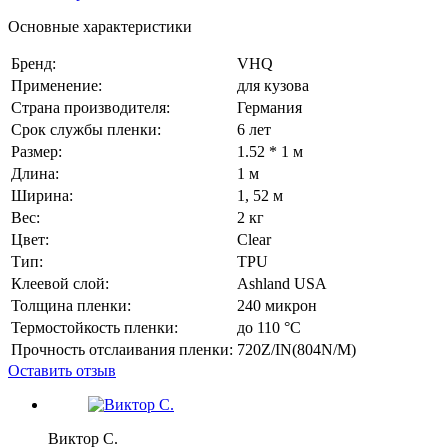
Основные характеристики
Бренд:
VHQ
Применение:
для кузова
Страна производителя:
Германия
Срок службы пленки:
6 лет
Размер:
1.52 * 1 м
Длина:
1 м
Ширина:
1, 52 м
Вес:
2 кг
Цвет:
Сlear
Тип:
TPU
Клеевой слой:
Ashland USA
Толщина пленки:
240 микрон
Термостойкость пленки:
до 110 °C
Прочность отслаивания пленки:
720Z/IN(804N/M)
Оставить отзыв
Виктор С.