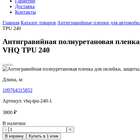
Гарантии
Доставка
Контакты
Главная
Каталог товаров
Антигравийные пленки для автомоби
TPU 240
Антигравийная полиуретановая пленка 
VHQ TPU 240
Длина, м:
10
9
7
6
4
3
15
8
5
2
Артикул:
vhq-tpu-240-1
3800
₽
В наличии
-
+
В корзину
Купить в 1 клик