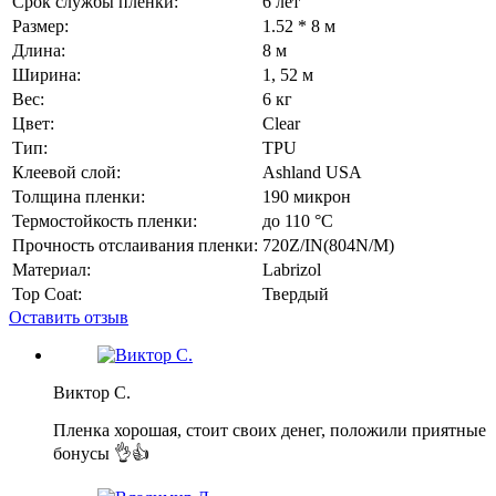
Срок службы пленки:
6 лет
Размер:
1.52 * 8 м
Длина:
8 м
Ширина:
1, 52 м
Вес:
6 кг
Цвет:
Сlear
Тип:
TPU
Клеевой слой:
Ashland USA
Толщина пленки:
190 микрон
Термостойкость пленки:
до 110 °C
Прочность отслаивания пленки:
720Z/IN(804N/M)
Материал:
Labrizol
Top Coat:
Твердый
Оставить отзыв
Виктор С.
Пленка хорошая, стоит своих денег, положили приятные
бонусы 👌👍