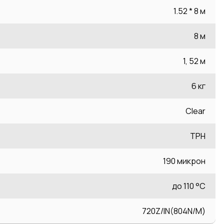
1.52 * 8 м
8 м
1, 52 м
6 кг
Сlear
TPH
190 микрон
до 110 °C
720Z/IN(804N/M)