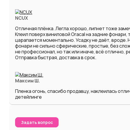
NCUX
Отличная плёнка. Легла хорошо, липнет тоже заме
Клеил поверх виниловой Oracal на задние фонари, т
царапается моментально. Усадку не даёт, вроде. Н
фонари не сильно сферические, простые, без слож
не профессионал, но так или иначе, всё отлично, 
Отправка быстрая, доставка в срок.
Максим Ш.
Пленка огонь, спасибо продавцу, наклеилась отлич
детейлинге
Задать вопрос