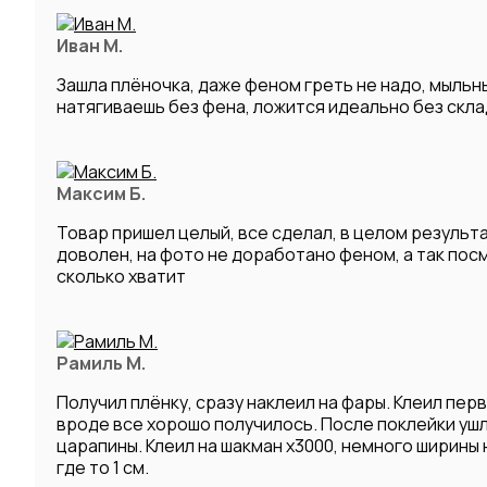
Иван М.
Зашла плёночка, даже феном греть не надо, мыльн
натягиваешь без фена, ложится идеально без скл
Максим Б.
Товар пришел целый, все сделал, в целом результ
доволен, на фото не доработано феном, а так пос
сколько хватит
Рамиль М.
Получил плёнку, сразу наклеил на фары. Клеил перв
вроде все хорошо получилось. После поклейки уш
царапины. Клеил на шакман х3000, немного ширины
где то 1 см.