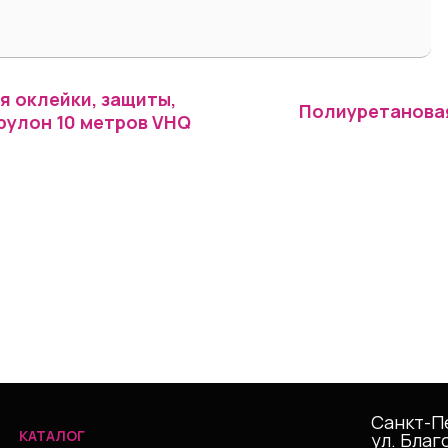
я оклейки, защиты,
Полиуретановая
рулон 10 метров VHQ
Санкт-П
КАТАЛОГ
ул. Благ