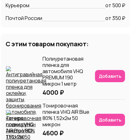
Курьером
от 500 ₽
Почтой России
от 350 ₽
С этим товаром покупают:
Полиуретановая
пленка для
автомобиля VHQ
Добавить
PREMIUM 190
микрон 1 метр
4000 ₽
Тонировочная
пленка VHQ AIR Blue
80% 1,52x2м 50
Добавить
микрон
4600 ₽