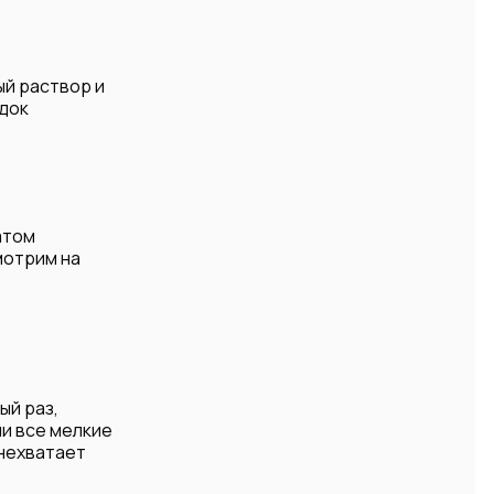
ый раствор и
адок
атом
мотрим на
ый раз,
ли все мелкие
 нехватает