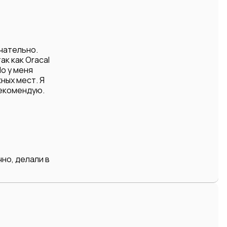
чательно.
ак как Oracal
о у меня
ных мест. Я
рекомендую.
но, делали в