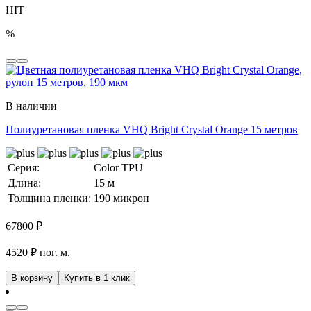
HIT
%
В наличии
Полиуретановая пленка VHQ Bright Crystal Orange 15 метров
Серия:
Color TPU
Длина:
15 м
Толщина пленки:
190 микрон
67800
₽
4520 ₽ пог. м.
В корзину
Купить в 1 клик