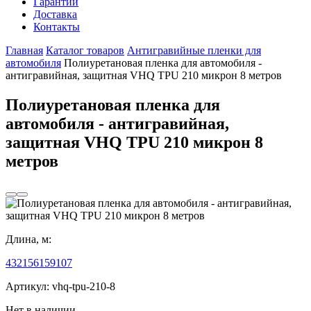
Гарантии
Доставка
Контакты
Главная
Каталог товаров
Антигравийные пленки для
автомобиля
Полиуретановая пленка для автомобиля -
антигравийная, защитная VHQ TPU 210 микрон 8 метров
Полиуретановая пленка для
автомобиля - антигравийная,
защитная VHQ TPU 210 микрон 8
метров
Длина, м:
4
3
2
15
6
1
5
9
10
7
Артикул:
vhq-tpu-210-8
Нет в наличии